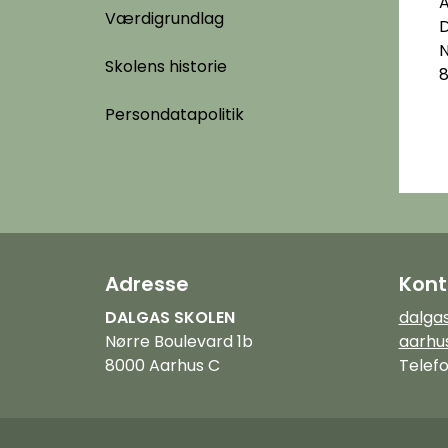
A
Værdigrundlag
D
N
Skolens historie
8
Persondatapolitik
Adresse
Kont
DALGAS SKOLEN
dalga
Nørre Boulevard 1b
aarhu
8000 Aarhus C
Telefo