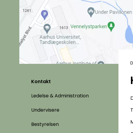
D
Kontakt
Ledelse & Administration
D
Undervisere
T
Bestyrelsen